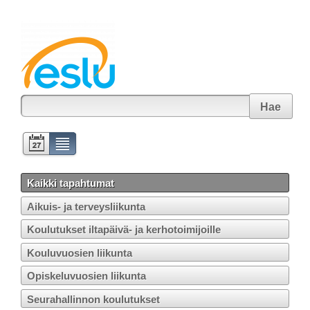
Hae
Kaikki tapahtumat
Aikuis- ja terveysliikunta
Koulutukset iltapäivä- ja kerhotoimijoille
Kouluvuosien liikunta
Opiskeluvuosien liikunta
Seurahallinnon koulutukset