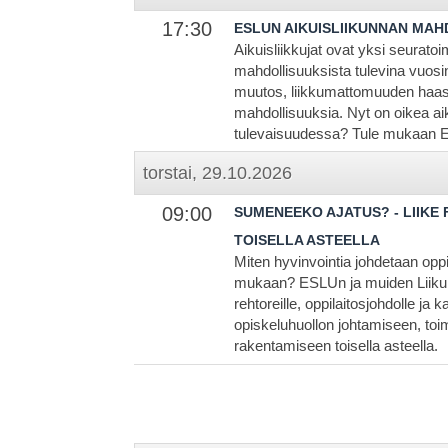
17:30
ESLUN AIKUISLIIKUNNAN MA
Aikuisliikkujat ovat yksi seurato
mahdollisuuksista tulevina vuos
muutos, liikkumattomuuden haast
mahdollisuuksia. Nyt on oikea aik
tulevaisuudessa? Tule mukaan E
torstai, 29.10.2026
09:00
SUMENEEKO AJATUS? - LIIKE
TOISELLA ASTEELLA
Miten hyvinvointia johdetaan oppi
mukaan? ESLUn ja muiden Liikunn
rehtoreille, oppilaitosjohdolle ja k
opiskeluhuollon johtamiseen, toi
rakentamiseen toisella asteella.