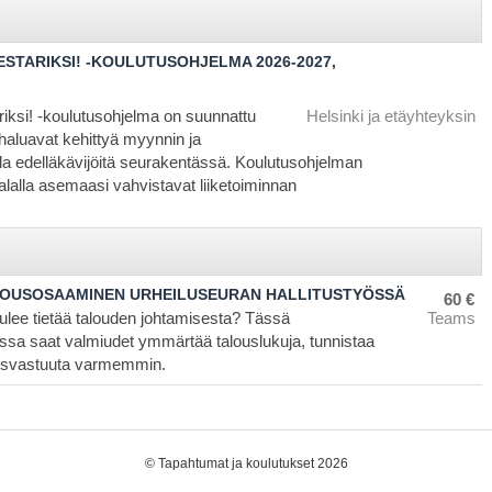
STARIKSI! -KOULUTUSOHJELMA 2026-2027,
ksi! -koulutusohjelma on suunnattu
Helsinki ja etäyhteyksin
ka haluavat kehittyä myynnin ja
la edelläkävijöitä seurakentässä. Koulutusohjelman
 alalla asemaasi vahvistavat liiketoiminnan
LOUSOSAAMINEN URHEILUSEURAN HALLITUSTYÖSSÄ
60 €
tulee tietää talouden johtamisesta? Tässä
Teams
sa saat valmiudet ymmärtää talouslukuja, tunnistaa
lousvastuuta varmemmin.
©
Tapahtumat ja koulutukset 2026