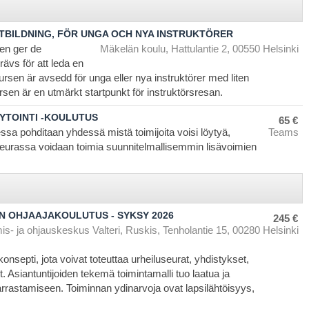
TBILDNING, FÖR UNGA OCH NYA INSTRUKTÖRER
gen ger de
Mäkelän koulu, Hattulantie 2, 00550 Helsinki
vs för att leda en
Kursen är avsedd för unga eller nya instruktörer med liten
ursen är en utmärkt startpunkt för instruktörsresan.
YTOINTI -KOULUTUS
65 €
sa pohditaan yhdessä mistä toimijoita voisi löytyä,
Teams
 seurassa voidaan toimia suunnitelmallisemmin lisävoimien
N OHJAAJAKOULUTUS - SYKSY 2026
245 €
s- ja ohjauskeskus Valteri, Ruskis, Tenholantie 15, 00280 Helsinki
onsepti, jota voivat toteuttaa urheiluseurat, yhdistykset,
t. Asiantuntijoiden tekemä toimintamalli tuo laatua ja
arrastamiseen. Toiminnan ydinarvoja ovat lapsilähtöisyys,