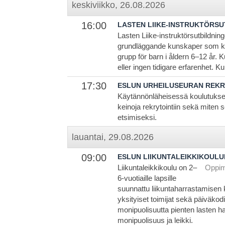
keskiviikko, 26.08.2026
16:00
LASTEN LIIKE-INSTRUKTÖRSU
Lasten Liike-instruktörsutbildnin
grundläggande kunskaper som krä
grupp för barn i åldern 6–12 år. 
eller ingen tidigare erfarenhet. K
17:30
ESLUN URHEILUSEURAN REKR
Käytännönläheisessä koulutukses
keinoja rekrytointiin sekä miten
etsimiseksi.
lauantai, 29.08.2026
09:00
ESLUN LIIKUNTALEIKKIKOULU
Liikuntaleikkikoulu on 2–
Oppimi
6-vuotiaille lapsille
suunnattu liikuntaharrastamisen k
yksityiset toimijat sekä päiväkodi
monipuolisuutta pienten lasten h
monipuolisuus ja leikki.