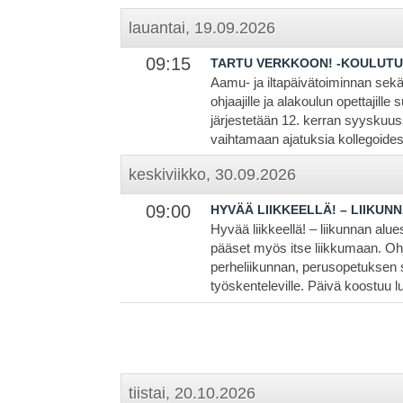
lauantai, 19.09.2026
09:15
TARTU VERKKOON! -KOULUTUS
Aamu- ja iltapäivätoiminnan sek
ohjaajille ja alakoulun opettajille
järjestetään 12. kerran syyskuu
vaihtamaan ajatuksia kollegoide
keskiviikko, 30.09.2026
09:00
HYVÄÄ LIIKKEELLÄ! – LIIKUN
Hyvää liikkeellä! – liikunnan alue
pääset myös itse liikkumaan. O
perheliikunnan, perusopetuksen 
työskenteleville. Päivä koostuu l
tiistai, 20.10.2026