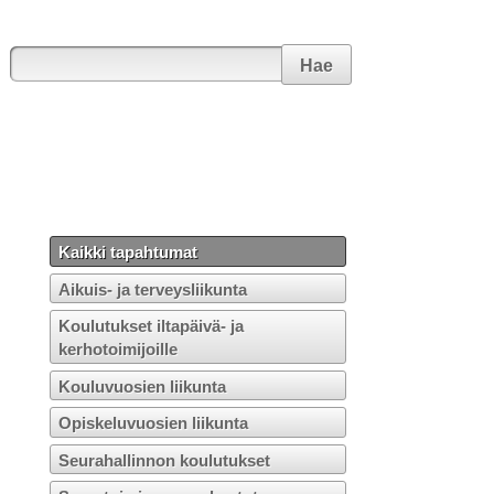
Hae
Kaikki tapahtumat
Aikuis- ja terveysliikunta
Koulutukset iltapäivä- ja
kerhotoimijoille
Kouluvuosien liikunta
Opiskeluvuosien liikunta
Seurahallinnon koulutukset