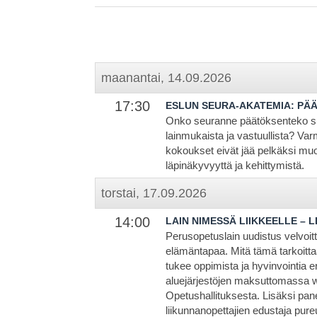
maanantai, 14.09.2026
17:30
ESLUN SEURA-AKATEMIA: PÄ
Onko seuranne päätöksenteko s
lainmukaista ja vastuullista? Varm
kokoukset eivät jää pelkäksi muo
läpinäkyvyyttä ja kehittymistä.
torstai, 17.09.2026
14:00
LAIN NIMESSÄ LIIKKEELLE – 
Perusopetuslain uudistus velvoitt
elämäntapaa. Mitä tämä tarkoitta
tukee oppimista ja hyvinvointia 
aluejärjestöjen maksuttomassa w
Opetushallituksesta. Lisäksi pane
liikunnanopettajien edustaja pure