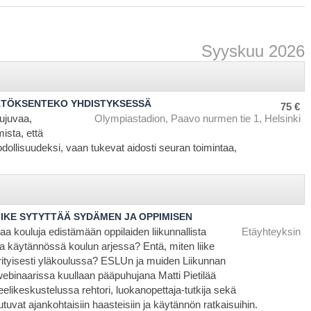
Syyskuu 2026
ÄTÖKSENTEKO YHDISTYKSESSÄ
75 €
ujuvaa,
Olympiastadion, Paavo nurmen tie 1, Helsinki
ista, että
dollisuudeksi, vaan tukevat aidosti seuran toimintaa,
LIIKE SYTYTTÄÄ SYDÄMEN JA OPPIMISEN
aa kouluja edistämään oppilaiden liikunnallista
Etäyhteyksin
a käytännössä koulun arjessa? Entä, miten liike
erityisesti yläkoulussa? ESLUn ja muiden Liikunnan
ebinaarissa kuullaan pääpuhujana Matti Pietilää
elikeskustelussa rehtori, luokanopettaja-tutkija sekä
utuvat ajankohtaisiin haasteisiin ja käytännön ratkaisuihin.