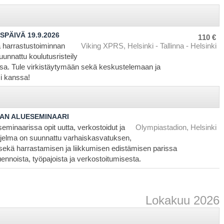
PÄIVÄ 19.9.2026
110 €
ä harrastustoiminnan
Viking XPRS, Helsinki - Tallinna - Helsinki
 suunnattu koulutusristeily
ssa. Tule virkistäytymään sekä keskustelemaan ja
si kanssa!
NAN ALUESEMINAARI
seminaarissa opit uutta, verkostoidut ja
Olympiastadion, Helsinki
hjelma on suunnattu varhaiskasvatuksen,
sekä harrastamisen ja liikkumisen edistämisen parissa
uennoista, työpajoista ja verkostoitumisesta.
Lokakuu 2026