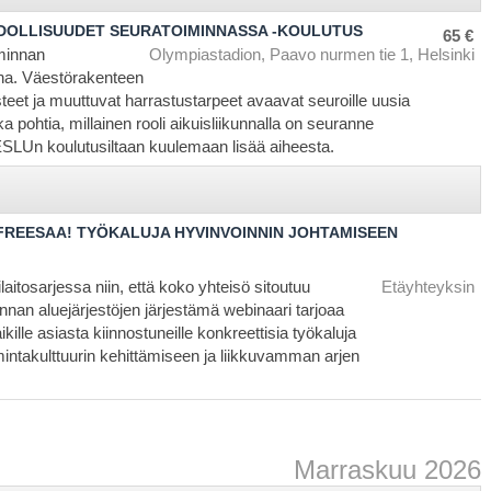
HDOLLISUUDET SEURATOIMINNASSA -KOULUTUS
65 €
iminnan
Olympiastadion, Paavo nurmen tie 1, Helsinki
ina. Väestörakenteen
eet ja muuttuvat harrastustarpeet avaavat seuroille uusia
a pohtia, millainen rooli aikuisliikunnalla on seuranne
SLUn koulutusiltaan kuulemaan lisää aiheesta.
 FREESAA! TYÖKALUJA HYVINVOINNIN JOHTAMISEEN
laitosarjessa niin, että koko yhteisö sitoutuu
Etäyhteyksin
an aluejärjestöjen järjestämä webinaari tarjoaa
aikille asiasta kiinnostuneille konkreettisia työkaluja
mintakulttuurin kehittämiseen ja liikkuvamman arjen
Marraskuu 2026