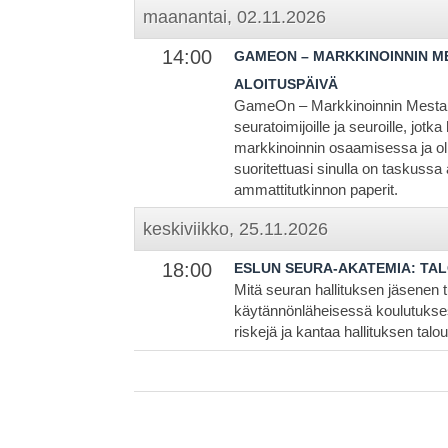
maanantai, 02.11.2026
14:00
GAMEON – MARKKINOINNIN ME
ALOITUSPÄIVÄ
GameOn – Markkinoinnin Mestari
seuratoimijoille ja seuroille, jot
markkinoinnin osaamisessa ja ol
suoritettuasi sinulla on taskussa
ammattitutkinnon paperit.
keskiviikko, 25.11.2026
18:00
ESLUN SEURA-AKATEMIA: TA
Mitä seuran hallituksen jäsenen 
käytännönläheisessä koulutukses
riskejä ja kantaa hallituksen ta