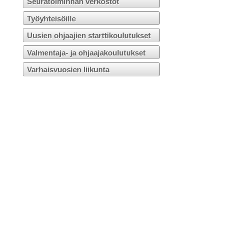
Seuratoiminnan verkostot
Työyhteisöille
Uusien ohjaajien starttikoulutukset
Valmentaja- ja ohjaajakoulutukset
Varhaisvuosien liikunta