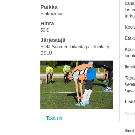
kans
Paikka
laste
Etäkoulutus
tarka
Hinta
Koulu
50 €
Etäk
Järjestäjä
Etelä-Suomen Liikunta ja Urheilu ry,
Koulu
ESLU
luent
Ilmo
Taso
kehit
lajis
Lisät
Kuva: 
← Takaisin
Ilmoi