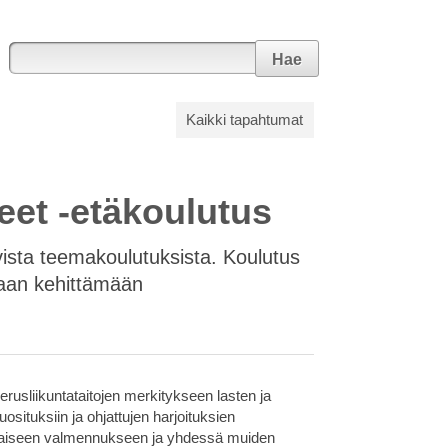
Hae
Kaikki tapahtumat
eet -etäkoulutus
vista teemakoulutuksista. Koulutus
ukaan kehittämään
usliikuntataitojen merkitykseen lasten ja
uosituksiin ja ohjattujen harjoituksien
altaiseen valmennukseen ja yhdessä muiden