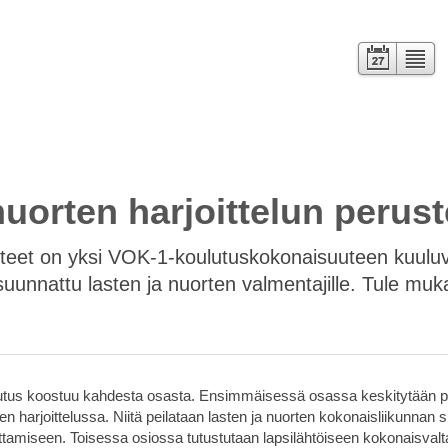
Kalenteri
Lista
uorten harjoittelun perust
usteet on yksi VOK-1-koulutuskokonaisuuteen kuulu
 suunnattu lasten ja nuorten valmentajille. Tule m
utus koostuu kahdesta osasta. Ensimmäisessä osassa keskitytään per
en harjoittelussa. Niitä peilataan lasten ja nuorten kokonaisliikunnan s
uttamiseen. Toisessa osiossa tutustutaan lapsilähtöiseen kokonaisv