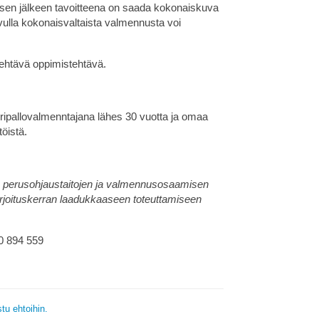
ksen jälkeen tavoitteena on saada kokonaiskuva
 avulla kokonaisvaltaista valmennusta voi
tehtävä oppimistehtävä.
ripallovalmenntajana lähes 30 vuotta ja omaa
töistä.
a perusohjaustaitojen ja valmennusosaamisen
arjoituskerran laadukkaaseen toteuttamiseen
00 894 559
tu ehtoihin.