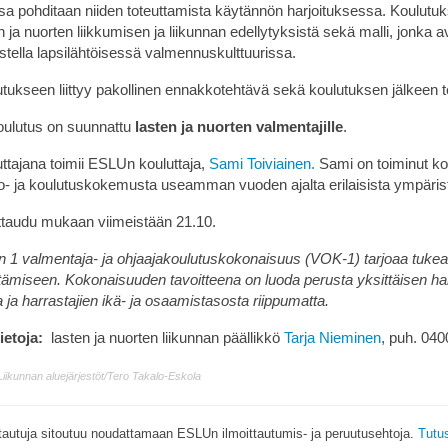
sa pohditaan niiden toteuttamista käytännön harjoituksessa. Koulutu
n ja nuorten liikkumisen ja liikunnan edellytyksistä sekä malli, jonka
stella lapsilähtöisessä valmennuskulttuurissa.
tukseen liittyy pakollinen ennakkotehtävä sekä koulutuksen jälkeen 
oulutus on suunnattu
lasten ja nuorten valmentajille
.
ttajana toimii ESLUn kouluttaja,
Sami Toiviainen.
Sami on toiminut ko
o- ja koulutuskokemusta useamman vuoden ajalta erilaisista ympäris
ittaudu mukaan viimeistään 21.10.
n 1 valmentaja- ja ohjaajakoulutuskokonaisuus (VOK-1) tarjoaa tuke
tämiseen. Kokonaisuuden tavoitteena on luoda perusta yksittäisen h
ta ja harrastajien ikä- ja osaamistasosta riippumatta.
ietoja:
lasten ja nuorten liikunnan päällikkö
Tarja Nieminen
, puh. 04
Liikunnan aluejärjestöt/Tero Takalo-Eskola
ttautuja sitoutuu noudattamaan ESLUn ilmoittautumis- ja peruutusehtoja.
Tutus