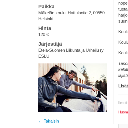
nopeu
Paikka
tueta
Mäkelän koulu, Hattulantie 2, 00550
harjo
Helsinki
suun
Hinta
Koulu
120 €
Koul
Järjestäjä
Etelä-Suomen Liikunta ja Urheilu ry,
Koulu
ESLU
Taso
kehit
lajis
Lisät
Ilmoi
Huoma
← Takaisin