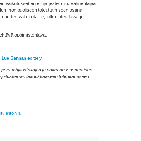
n vaikutukset eri elinjärjestelmiin. Valmentajaa
ttelun monipuoliseen toteuttamiseen osana
nuorten valmentajille, jotka toteuttavat jo
tehtävä oppimistehtävä.
.
Lue Sannan esittely.
a perusohjaustaitojen ja valmennusosaamisen
arjoituskerran laadukkaaseen toteuttamiseen
tu ehtoihin.
.