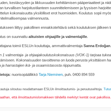
den, kestävyyden ja liikkuvuuden kehittämisen pääperiaatteet ja niide
an turvallisen harjoitustilanteen suunnittelemiseen ja fyysisen harjoi
ittelun kokonaisuutta yksilölliset erot huomioiden. Koulutus sopii myös 
nitelmallisempaa valmennusta.
tukseen liittyy pakollinen ennakkotehtävä sekä koulutuksen jälkeen 
utus on suunnattu
aikuisten ohjaajille ja valmentajille
.
ttajana toimii ESLUn kouluttaja, ammattivalmentaja
Sanna Erdoğan
n 1 valmentaja- ja ohjaajakoulutuskokonaisuus (VOK-1) tarjoaa tuke
tämiseen. Kokonaisuuden tavoitteena on luoda perusta yksittäisen h
ta ja harrastajien ikä- ja osaamistasosta riippumatta.
ietoja:
nuorisopäällikkö
Tarja Nieminen
, puh. 0400 894 559
ttautuja sitoutuu noudattamaan ESLUn ilmoittautumis- ja peruutusehtoja.
Tutus
athan, että ilmoittautumislomakkeen tähdellä merkityt kentät ovat pakollisia