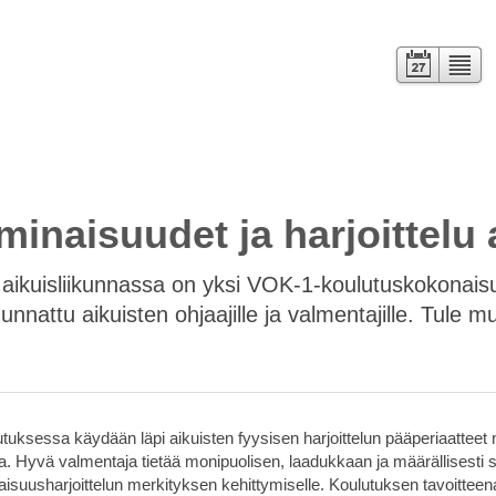
Kalenteri
Lista
inaisuudet ja harjoittelu 
u aikuisliikunnassa on yksi VOK-1-koulutuskokonais
nnattu aikuisten ohjaajille ja valmentajille. Tule
tuksessa käydään läpi aikuisten fyysisen harjoittelun pääperiaatteet n
a. Hyvä valmentaja tietää monipuolisen, laadukkaan ja määrällisesti s
isuusharjoittelun merkityksen kehittymiselle. Koulutuksen tavoitteena