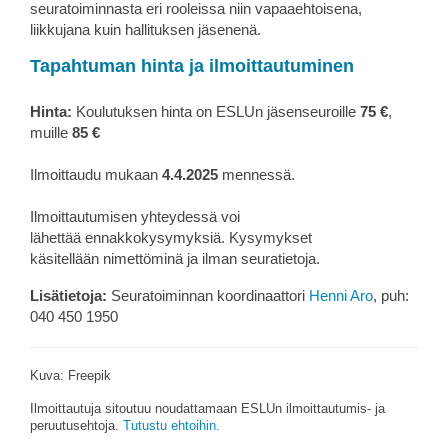
seuratoiminnasta eri rooleissa niin vapaaehtoisena,
liikkujana kuin hallituksen jäsenenä.
Tapahtuman hinta ja ilmoittautuminen
Hinta:
Koulutuksen hinta on ESLUn jäsenseuroille
75 €
,
muille
85 €
Ilmoittaudu mukaan
4.4.2025
mennessä.
Ilmoittautumisen yhteydessä voi
lähettää ennakkokysymyksiä. Kysymykset
käsitellään nimettöminä ja ilman seuratietoja.
Lisätietoja:
Seuratoiminnan koordinaattori
Henni Aro
, puh:
040 450 1950
Kuva: Freepik
Ilmoittautuja sitoutuu noudattamaan ESLUn ilmoittautumis- ja
peruutusehtoja.
Tutustu ehtoihin.