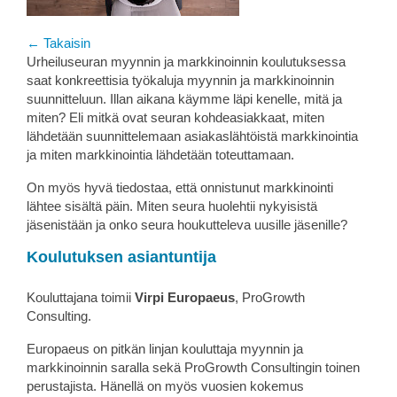
← Takaisin
Urheiluseuran myynnin ja markkinoinnin koulutuksessa
saat konkreettisia työkaluja myynnin ja markkinoinnin
suunnitteluun. Illan aikana käymme läpi kenelle, mitä ja
miten? Eli mitkä ovat seuran kohdeasiakkaat, miten
lähdetään suunnittelemaan asiakaslähtöistä markkinointia
ja miten markkinointia lähdetään toteuttamaan.
On myös hyvä tiedostaa, että onnistunut markkinointi
lähtee sisältä päin. Miten seura huolehtii nykyisistä
jäsenistään ja onko seura houkutteleva uusille jäsenille?
Koulutuksen asiantuntija
Kouluttajana toimii
Virpi Europaeus
, ProGrowth
Consulting.
Europaeus on pitkän linjan kouluttaja myynnin ja
markkinoinnin saralla sekä ProGrowth Consultingin toinen
perustajista. Hänellä on myös vuosien kokemus