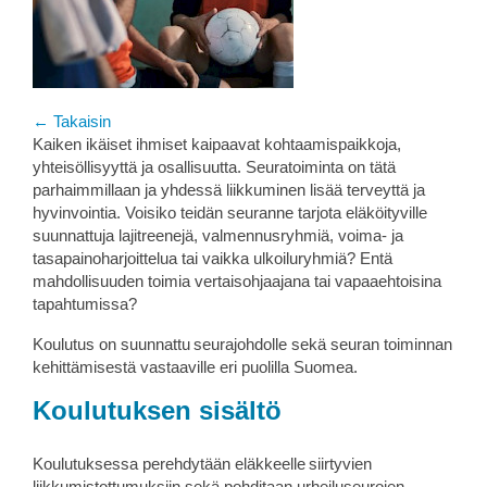
← Takaisin
Kaiken ikäiset ihmiset kaipaavat kohtaamispaikkoja,
yhteisöllisyyttä ja osallisuutta. Seuratoiminta on tätä
parhaimmillaan ja yhdessä liikkuminen lisää terveyttä ja
hyvinvointia. Voisiko teidän seuranne tarjota eläköityville
suunnattuja lajitreenejä, valmennusryhmiä, voima- ja
tasapainoharjoittelua tai vaikka ulkoiluryhmiä? Entä
mahdollisuuden toimia vertaisohjaajana tai vapaaehtoisina
tapahtumissa?
Koulutus on suunnattu seurajohdolle sekä seuran toiminnan
kehittämisestä vastaaville eri puolilla Suomea.
Koulutuksen sisältö
Koulutuksessa perehdytään eläkkeelle siirtyvien
liikkumistottumuksiin sekä pohditaan urheiluseurojen