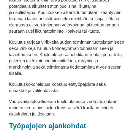
potentiaalia aikuisten monipuolisina liikuttajina
ja osallistajina. Koulutuksen aikana tutustutaan ikääntyvien
liikunnan laatusuosituksiin sekä mietitään keinoja lisätä jo
olemassa olevan tarjonnan vetovoimaa tai tuottaa omaan
seuraan uusi liikuntatoiminto, -palvelu tai -tuote.
Koulutus tarjoaa virikkeitä uuden toiminnan tuotteistamiseen​
sekä vinkkejä halutun kohderyhmän tunnistamiseen ja
tavoittamiseen​. Koulutuksessa pohditaan lisäksi perusteita
palvelun tai toiminnan hinnoitteluun, myyntiä ja
markkinointia sekä toiminnasta tiedottamista myös seuran
sisällä.
Koulutuskokonaisuus koostuu etätyöpajoista sekä
ennakko- ja välitehtävistä.
Vuorovaikutuksellisessa koulutuksessa verkostoidutaan
muiden seuratoimijoiden kanssa sekä kuullaan heidän
ajatuksiaan ja ideoitaan.
Työpajojen ajankohdat