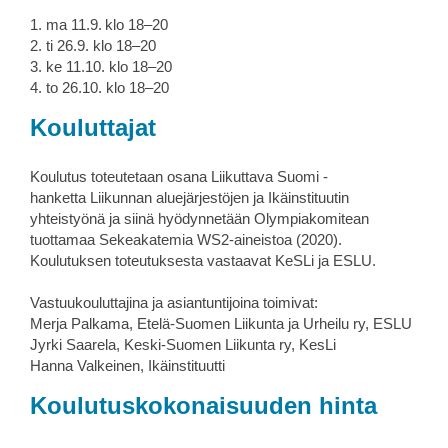
1. ma 11.9. klo 18–20
2. ti 26.9. klo 18–20
3. ke 11.10. klo 18–20
4. to 26.10. klo 18–20
Kouluttajat
Koulutus toteutetaan osana Liikuttava Suomi -
hanketta Liikunnan aluejärjestöjen ja Ikäinstituutin
yhteistyönä ja siinä hyödynnetään Olympiakomitean
tuottamaa Sekeakatemia WS2-aineistoa (2020).
Koulutuksen toteutuksesta vastaavat KeSLi ja ESLU.
Vastuukouluttajina ja asiantuntijoina toimivat:
Merja Palkama, Etelä-Suomen Liikunta ja Urheilu ry, ESLU
Jyrki Saarela, Keski-Suomen Liikunta ry, KesLi
Hanna Valkeinen, Ikäinstituutti
Koulutuskokonaisuuden hinta