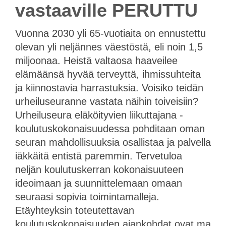
vastaaville​ PERUTTU
Vuonna 2030 yli 65-vuotiaita on ennustettu
olevan yli neljännes väestöstä, eli noin 1,5
miljoonaa. Heistä valtaosa haaveilee
elämäänsä hyvää terveyttä, ihmissuhteita
ja kiinnostavia harrastuksia. Voisiko teidän
urheiluseuranne vastata näihin toiveisiin?
Urheiluseura eläköityvien liikuttajana -
koulutuskokonaisuudessa pohditaan oman
seuran mahdollisuuksia osallistaa ja palvella
iäkkäitä entistä paremmin. Tervetuloa
neljän koulutuskerran kokonaisuuteen
ideoimaan ja suunnittelemaan omaan
seuraasi sopivia toimintamalleja.
Etäyhteyksin toteutettavan
koulutuskokonaisuuden ajankohdat ovat ma