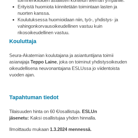
toimihenkilöiden asiallisen kohtelun teeman ympärille.
Erityistä huomiota kiinnitetään toimintaan lasten ja
nuorten kanssa.
​Koulutuksessa huomioidaan niin, työ-, yhdistys- ja
vahingonkorvausoikeudellinen vastuu kuin
rikosoikeudellinen vastuu.
Kouluttaja
Seura-Akatemian koulutajana ja asiantuntijana toimii
asianajaja
Teppo Laine
, joka on toiminut yhdistysoikeuden
oikeudellisena neuvonantajana ESLUssa jo viidentoista
vuoden ajan.
Tapahtuman tiedot
Tilaisuuden hinta on 60 €/osallistuja.
ESLUn
jäsenetu:
Kaksi osallistujaa yhden hinnalla.
Ilmoittaudu mukaan
1.3.2024 mennessä.