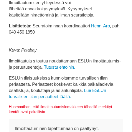
Ilmoittautumisen yhteydessä voi
lähettää ennakkokysymyksiä. Kysymykset
käsitellään nimettöminä ja ilman seuratietoja.
Lisätietoja:
Seuratoiminnan koordinaattori
Henni Aro
,
puh.
040 450 1950
Kuva: Pixabay
Ilmoittautuja sitoutuu noudattamaan ESLUn ilmoittautumis-
ja peruutusehtoja.
Tutustu ehtoihin.
ESLUn tilaisuuksissa kunnioitamme turvallisen tilan
periaatteita. Periaatteet koskevat kaikkia paikallaolevia
osallistujia, kouluttajia ja asiantuntijoita.
Lue ESLUn
turvallisen tilan periaatteet täältä.
Huomaathan, että ilmoittautumislomakkeen tähdellä merkityt
kentät ovat pakollisia.
Ilmoittautuminen tapahtumaan on päättynyt.