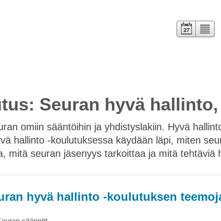
Kalenteri
Lista
tus: Seuran hyvä hallinto
ran omiin sääntöihin ja yhdistyslakiin. Hyvä hallin
ä hallinto -koulutuksessa käydään läpi, miten seu
 mitä seuran jäsenyys tarkoittaa ja mitä tehtäviä h
uran hyvä hallinto -koulutuksen teemoj
​Seuran säännöt