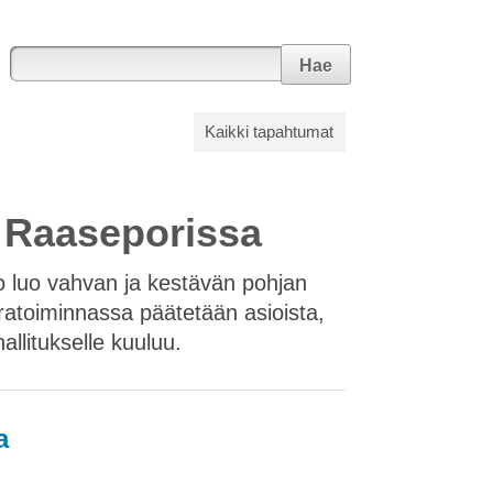
Hae
Kaikki tapahtumat
, Raaseporissa
to luo vahvan ja kestävän pohjan
ratoiminnassa päätetään asioista,
allitukselle kuuluu.
a