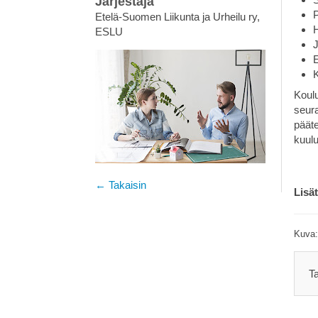
Järjestäjä
Etelä-Suomen Liikunta ja Urheilu ry,
H
ESLU
E
K
Koulu
seura
pääte
kuulu
← Takaisin
Lisä
Kuva:
T