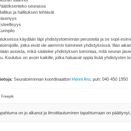
Päätöksenteko seurassa
allitus ja hallituksen tehtävät
Jäsenyys
steellisyys
urinpito
tuksessa käydään läpi yhdistystoiminnan perusteita ja se sopii esimerk
toimijoille, jotka eivät ole aiemmin toimineet yhdistyksissä. Illan ai
tään asioista, mikä säätelee yhdistyksen toimintaa, mitä seuran jäseny
u. Koulutus on avoin kaikille, jotka haluavat oppia lisää yhdistysten 
tietoja:
Seuratoiminnan koordinaattori
Henni Aro
, puh: 040 450 1950
 Freepik
apahtuma on jo alkanut ja ilmoittautuminen tapahtumaan on päättynyt.