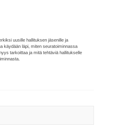
iksi uusille hallituksen jäsenille ja
kana käydään läpi, miten seuratoiminnassa
ys tarkoittaa ja mitä tehtäviä hallitukselle
toiminnasta.