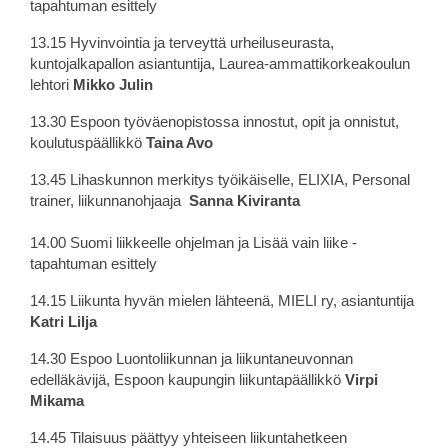
tapahtuman esittely
13.15 Hyvinvointia ja terveyttä urheiluseurasta,
kuntojalkapallon asiantuntija, Laurea-ammattikorkeakoulun
lehtori
Mikko Julin
13.30 Espoon työväenopistossa innostut, opit ja onnistut,
koulutuspäällikkö
Taina Avo
13.45 Lihaskunnon merkitys työikäiselle, ELIXIA, Personal
trainer, liikunnanohjaaja
Sanna Kiviranta
14.00 Suomi liikkeelle ohjelman ja Lisää vain liike -
tapahtuman esittely
14.15 Liikunta hyvän mielen lähteenä, MIELI ry, asiantuntija
Katri Lilja
14.30 Espoo Luontoliikunnan ja liikuntaneuvonnan
edelläkävijä, Espoon kaupungin liikuntapäällikkö
Virpi
Mikama
14.45 Tilaisuus päättyy yhteiseen liikuntahetkeen