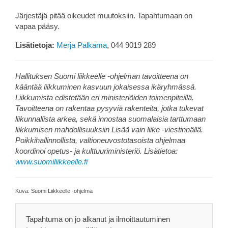
Järjestäjä pitää oikeudet muutoksiin. Tapahtumaan on
vapaa pääsy.
Lisätietoja:
Merja Palkama
, 044 9019 289
Hallituksen Suomi liikkeelle -ohjelman tavoitteena on
kääntää liikkuminen
kasvuun jokaisessa ikäryhmässä.
Liikkumista edistetään eri ministeriöiden toimenpiteillä.
Tavoitteena on rakentaa pysyviä rakenteita, jotka tukevat
liikunnallista arkea, sekä innostaa suomalaisia tarttumaan
liikkumisen mahdollisuuksiin Lisää vain liike -viestinnällä.
Poikkihallinnollista, valtioneuvostotasoista ohjelmaa
koordinoi opetus- ja kulttuuriministeriö. Lisätietoa:
www.suomiliikkeelle.fi
Kuva: Suomi Liikkeelle -ohjelma
Tapahtuma on jo alkanut ja ilmoittautuminen