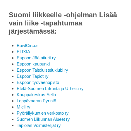
Suomi liikkeelle -ohjelman Lisää
vain liike -tapahtumaa
järjestämässä:
BowlCircus
ELIXIA
Espoon Jäätaiturit ry​
Espoon kaupunki​
Espoon Taitoluisteluklubi ry
Espoon Tapiot ry
Espoon työväenopisto​
Etelä-Suomen Liikunta ja Urheilu ry
Kauppakeskus Sello
Leppävaaran Pyrintö​
Mieli ry
Pyöräilykuntien verkosto ry​
Suomen Liikunnan Alueet ry
Tapiolan Voimistelijat ry