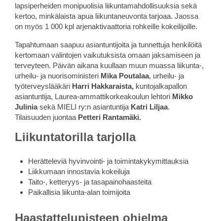
lapsiperheiden monipuolisia liikuntamahdollisuuksia sekä
kertoo, minkälaista apua liikuntaneuvonta tarjoaa. Jaossa
on myös 1 000 kpl arjenaktivaattoria rohkeille kokeilijoille.
Tapahtumaan saapuu asiantuntijoita ja tunnettuja henkilöitä
kertomaan valintojen vaikutuksista omaan jaksamiseen ja
terveyteen. Päivän aikana kuullaan muun muassa liikunta-,
urheilu- ja nuorisoministeri
Mika Poutalaa
, urheilu- ja
työterveyslääkäri
Harri Hakkaraista,
kuntojalkapallon
asiantuntija, Laurea-ammattikorkeakoulun lehtori
Mikko
Julinia
sekä MIELI ry:n asiantuntija
Katri Liljaa
.
Tilaisuuden juontaa
Petteri Rantamäki.
Liikuntatorilla tarjolla
Herätteleviä hyvinvointi- ja toimintakykymittauksia
Liikkumaan innostavia kokeiluja
Taito-, ketteryys- ja tasapainohaasteita
Paikallisia liikunta-alan toimijoita
Haastattelupisteen ohjelma