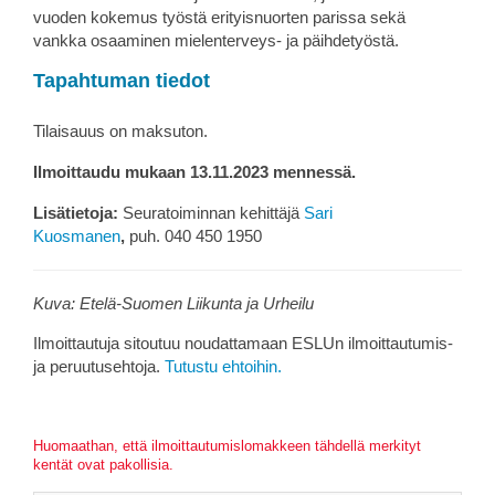
vuoden kokemus työstä erityisnuorten parissa sekä
vankka osaaminen mielenterveys- ja päihdetyöstä.
Tapahtuman tiedot
Tilaisauus on maksuton.
Ilmoittaudu mukaan 13.11.2023 mennessä.
Lisätietoja:
Seuratoiminnan kehittäjä
Sari
Kuosmanen
,
puh. 040 450 1950
Kuva: Etelä-Suomen Liikunta ja Urheilu
Ilmoittautuja sitoutuu noudattamaan ESLUn ilmoittautumis-
ja peruutusehtoja.
Tutustu ehtoihin.
Huomaathan, että ilmoittautumislomakkeen tähdellä merkityt
kentät ovat pakollisia.