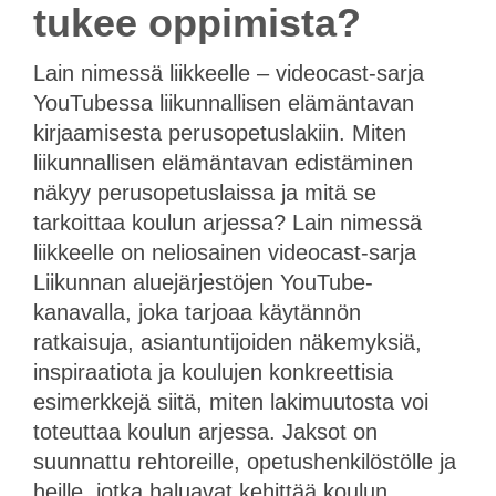
tukee oppimista?
Lain nimessä liikkeelle – videocast-sarja
YouTubessa liikunnallisen elämäntavan
kirjaamisesta perusopetuslakiin. Miten
liikunnallisen elämäntavan edistäminen
näkyy perusopetuslaissa ja mitä se
tarkoittaa koulun arjessa? Lain nimessä
liikkeelle on neliosainen videocast-sarja
Liikunnan aluejärjestöjen YouTube-
kanavalla, joka tarjoaa käytännön
ratkaisuja, asiantuntijoiden näkemyksiä,
inspiraatiota ja koulujen konkreettisia
esimerkkejä siitä, miten lakimuutosta voi
toteuttaa koulun arjessa. Jaksot on
suunnattu rehtoreille, opetushenkilöstölle ja
heille, jotka haluavat kehittää koulun