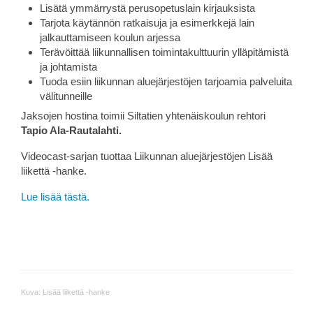
Lisätä ymmärrystä perusopetuslain kirjauksista
Tarjota käytännön ratkaisuja ja esimerkkejä lain
jalkauttamiseen koulun arjessa
Terävöittää liikunnallisen toimintakulttuurin ylläpitämistä
ja johtamista
Tuoda esiin liikunnan aluejärjestöjen tarjoamia palveluita
välitunneille
Jaksojen hostina toimii Siltatien yhtenäiskoulun rehtori
Tapio Ala-Rautalahti.
Videocast-sarjan tuottaa Liikunnan aluejärjestöjen Lisää
liikettä -hanke.
Lue lisää tästä.
Kuva: Lisää liikettä -hanke