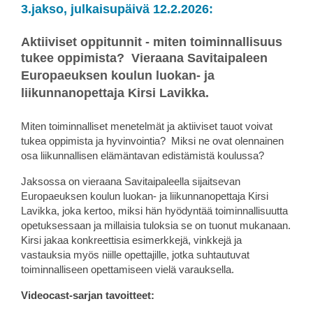
3.jakso, julkaisupäivä 12.2.2026:
Aktiiviset oppitunnit - miten toiminnallisuus
tukee oppimista?
Vieraana Savitaipaleen
Europaeuksen koulun luokan- ja
liikunnanopettaja Kirsi Lavikka.
Miten toiminnalliset menetelmät ja aktiiviset tauot voivat
tukea oppimista ja hyvinvointia? Miksi ne ovat olennainen
osa liikunnallisen elämäntavan edistämistä koulussa?
Jaksossa on vieraana Savitaipaleella sijaitsevan
Europaeuksen koulun luokan- ja liikunnanopettaja Kirsi
Lavikka, joka kertoo, miksi hän hyödyntää toiminnallisuutta
opetuksessaan ja millaisia tuloksia se on tuonut mukanaan.
Kirsi jakaa konkreettisia esimerkkejä, vinkkejä ja
vastauksia myös niille opettajille, jotka suhtautuvat
toiminnalliseen opettamiseen vielä varauksella.
Videocast-sarjan tavoitteet: