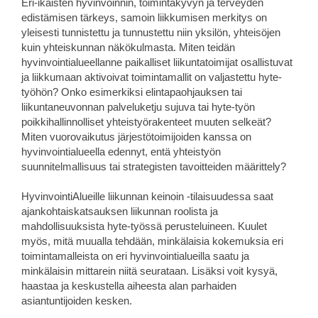
Eri-ikäisten hyvinvoinnin, toimintakyvyn ja terveyden
edistämisen tärkeys, samoin liikkumisen merkitys on
yleisesti tunnistettu ja tunnustettu niin yksilön, yhteisöjen
kuin yhteiskunnan näkökulmasta. Miten teidän
hyvinvointialueellanne paikalliset liikuntatoimijat osallistuvat
ja liikkumaan aktivoivat toimintamallit on valjastettu hyte-
työhön? Onko esimerkiksi elintapaohjauksen tai
liikuntaneuvonnan palveluketju sujuva tai hyte-työn
poikkihallinnolliset yhteistyörakenteet muuten selkeät?
Miten vuorovaikutus järjestötoimijoiden kanssa on
hyvinvointialueella edennyt, entä yhteistyön
suunnitelmallisuus tai strategisten tavoitteiden määrittely?
HyvinvointiAlueille liikunnan keinoin -tilaisuudessa saat
ajankohtaiskatsauksen liikunnan roolista ja
mahdollisuuksista hyte-työssä perusteluineen. Kuulet
myös, mitä muualla tehdään, minkälaisia kokemuksia eri
toimintamalleista on eri hyvinvointialueilla saatu ja
minkälaisin mittarein niitä seurataan. Lisäksi voit kysyä,
haastaa ja keskustella aiheesta alan parhaiden
asiantuntijoiden kesken.