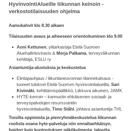
HyvinvointiAlueille liikunnan keinoin -
verkostotilaisuuden ohjelma
Aamukahvit klo 8.30 alkaen
Tilaisuuden avaus ja aiheeseen orientoituminen klo 9.00
Anni Kettunen
, ylitarkastaja Etelä-Suomen
Aluehallintovirasto &
Merja Palkama
, terveysliikunnan
kehittäjä, ESLU ry
Asiantuntija-alustuksia ja keskustelua
Elintapaohjaus / liikuntaneuvonnan tilannekatsaus -
tuoreet tulokset Etelä-Suomen hyvinvointialueilta,
Sari
Kivimäki
, kehittämispäällikkö, Liikkuva aikuinen, JAMK
HYTE-kerroin – kannustin ehkäisevien sosiaali- ja
terveyspalvelujen resurssointiin
hyvinvointialueilla,
Timo Ståhl
, johtava asiantuntija THL
Toisilta oppimista ja pienryhmäkeskustelua liikunnan
roolista osana hyte-palveluja niin ennaltaehkäisyn,
hoidon kuin kuntoutuksen näkökulmasta, taloutta