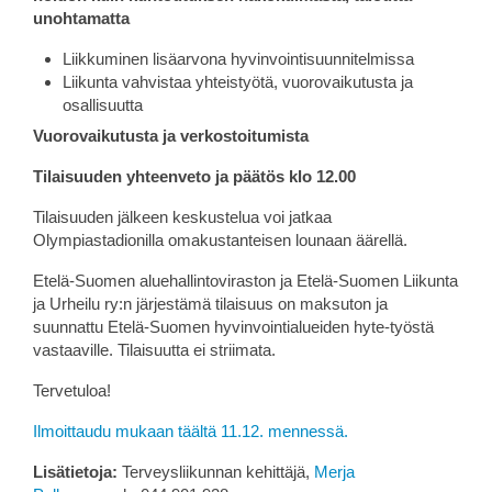
unohtamatta
Liikkuminen lisäarvona hyvinvointisuunnitelmissa
Liikunta vahvistaa yhteistyötä, vuorovaikutusta ja
osallisuutta
Vuorovaikutusta ja verkostoitumista
Tilaisuuden yhteenveto ja päätös klo 12.00
Tilaisuuden jälkeen keskustelua voi jatkaa
Olympiastadionilla omakustanteisen lounaan äärellä.
Etelä-Suomen aluehallintoviraston ja Etelä-Suomen Liikunta
ja Urheilu ry:n järjestämä tilaisuus on maksuton ja
suunnattu Etelä-Suomen hyvinvointialueiden hyte-työstä
vastaaville. Tilaisuutta ei striimata.
Tervetuloa!
Ilmoittaudu mukaan täältä 11.12. mennessä.
Lisätietoja:
Terveysliikunnan kehittäjä,
Merja