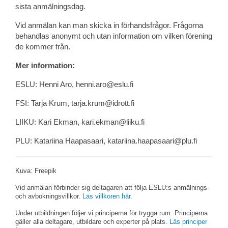
sista anmälningsdag.
Vid anmälan kan man skicka in förhandsfrågor. Frågorna
behandlas anonymt och utan information om vilken förening
de kommer från.
Mer information:
ESLU: Henni Aro, henni.aro@eslu.fi
FSI: Tarja Krum, tarja.krum@idrott.fi
LIIKU: Kari Ekman, kari.ekman@liiku.fi
PLU: Katariina Haapasaari, katariina.haapasaari@plu.fi
Kuva: Freepik
Vid anmälan förbinder sig deltagaren att följa ESLU:s anmälnings-
och avbokningsvillkor.
Läs villkoren här
.
Under utbildningen följer vi principerna för trygga rum. Principerna
gäller alla deltagare, utbildare och experter på plats.
Läs principer