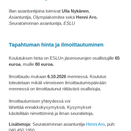
Illan asiantuntijoina toimivat
Ulla Nykänen
,
Asiantuntija
,
Olympiakomitea
sekä
Henni Aro
,
Seuratoiminnan asiantuntija, ESLU
Tapahtuman hinta ja ilmoittautuminen
Koulutuksen hinta on ESLUn jäsenseurojen osallistujille
65
euroa
, muille
80 euroa.
Ilmoittaudu mukaan
6.10.2026
mennessä. Koulutus
toteutetaan mikäli viimeiseen ilmoittautumispäivään
mennessä on ilmoittautunut riittävästi osallistujia.
Ilmoittautumisen yhteydessä voi
lähettää ennakkokysymyksiä. Kysymykset
käsitellään nimettöminä ja ilman seuratietoja.
Lisätietoja:
Seuratoiminnan asiantuntija
Henni Aro
, puh:
040 450 1950