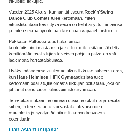
aikuisille liikkujille.
Vuoden 2025 Aikuisliikunnan tähtiseura
Rock'n'Swing
Dance Club Comets
tulee kertomaan, miten
aikuisliikuntaan keskittyvä seura on kehittänyt toimintaansa
ja miten seuraa pyöritetään kokonaan vapaaehtoistoimin.
Pakkalan Palloseura
esittelee omaa
kuntofutistoiminnastaansa ja kertoo, miten sitä on lähdetty
kehittämään osallistujien toiveiden pohjalta palvellen yhä
laajempaa harrastajakuntaa.
Lisäksi pääsemme kuulemaa aikuisliikkujan puheenvuoron,
kun
Hans Helminen HIFK Gymnasticsista
tulee
kertomaan osallistujille omasta liikkujan polustaan, joka on
johtanut senioreiden telinevoimisteluryhmään.
Tervetuloa mukaan hakemaan uusia näkökulmia ja ideoita
siihen, miten seuranne voi vastata tulevaisuuden
muutoksiin ja hyödyntää aikuisliikunnan kasvavan
potentiaalin.
Illan asiantuntijana: