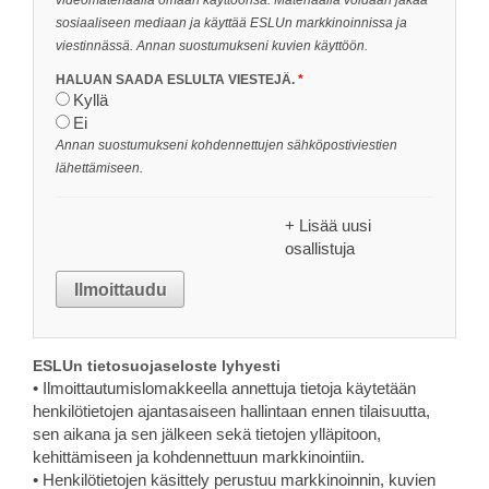
videomateriaalia omaan käyttöönsä. Materiaalia voidaan jakaa
sosiaaliseen mediaan ja käyttää ESLUn markkinoinnissa ja
viestinnässä. Annan suostumukseni kuvien käyttöön.
HALUAN SAADA ESLULTA VIESTEJÄ.
Kyllä
Ei
Annan suostumukseni kohdennettujen sähköpostiviestien
lähettämiseen.
+
Lisää uusi
osallistuja
ESLUn tietosuojaseloste lyhyesti
• Ilmoittautumislomakkeella annettuja tietoja käytetään
henkilötietojen ajantasaiseen hallintaan ennen tilaisuutta,
sen aikana ja sen jälkeen sekä tietojen ylläpitoon,
kehittämiseen ja kohdennettuun markkinointiin.
• Henkilötietojen käsittely perustuu markkinoinnin, kuvien