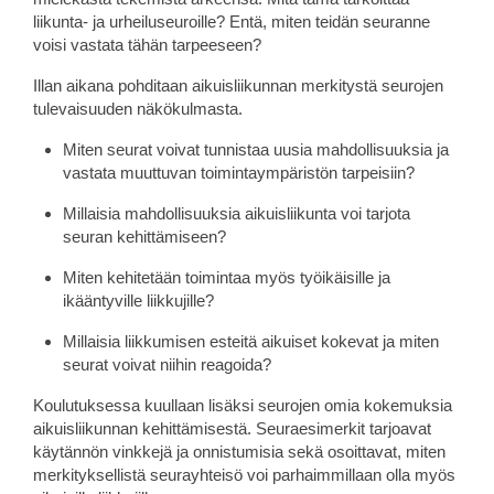
liikunta- ja urheiluseuroille? Entä, miten teidän seuranne
voisi vastata tähän tarpeeseen?
Illan aikana pohditaan aikuisliikunnan merkitystä seurojen
tulevaisuuden näkökulmasta.
Miten seurat voivat tunnistaa uusia mahdollisuuksia ja
vastata muuttuvan toimintaympäristön tarpeisiin?
Millaisia mahdollisuuksia aikuisliikunta voi tarjota
seuran kehittämiseen?
Miten kehitetään toimintaa myös työikäisille ja
ikääntyville liikkujille?
Millaisia liikkumisen esteitä aikuiset kokevat ja miten
seurat voivat niihin reagoida?
Koulutuksessa kuullaan lisäksi seurojen omia kokemuksia
aikuisliikunnan kehittämisestä. Seuraesimerkit tarjoavat
käytännön vinkkejä ja onnistumisia sekä osoittavat, miten
merkityksellistä seurayhteisö voi parhaimmillaan olla myös