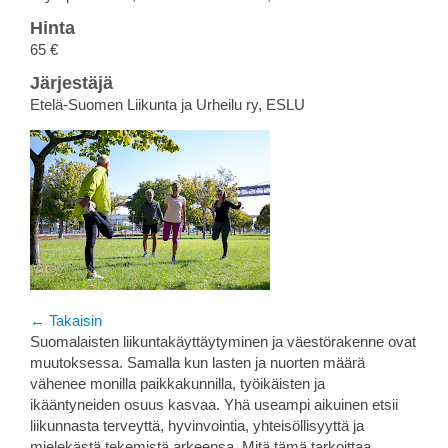
Hinta
65 €
Järjestäjä
Etelä-Suomen Liikunta ja Urheilu ry, ESLU
← Takaisin
Suomalaisten liikuntakäyttäytyminen ja väestörakenne ovat
muutoksessa. Samalla kun lasten ja nuorten määrä
vähenee monilla paikkakunnilla, työikäisten ja
ikääntyneiden osuus kasvaa. Yhä useampi aikuinen etsii
liikunnasta terveyttä, hyvinvointia, yhteisöllisyyttä ja
mielekästä tekemistä arkeensa. Mitä tämä tarkoittaa